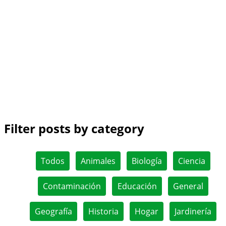
Filter posts by category
Todos
Animales
Biología
Ciencia
Contaminación
Educación
General
Geografía
Historia
Hogar
Jardinería